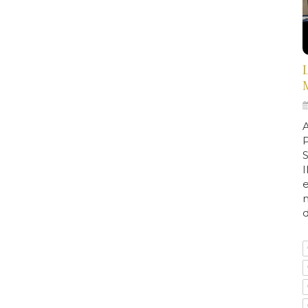
A
e
d