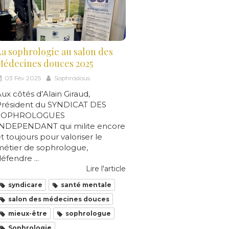
La sophrologie au salon des
Médecines douces 2025
03 Fév 2025
Sophroslous
ux côtés d’Alain Giraud,
Président du SYNDICAT DES
SOPHROLOGUES
INDEPENDANT qui milite encore
t toujours pour valoriser le
métier de sophrologue,
éfendre ...
Lire l'article
syndicare
santé mentale
salon des médecines douces
mieux-être
sophrologue
Sophrologie