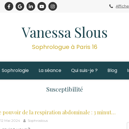
Affiche
Vanessa Slous
Sophrologue à Paris 16
Sophrologie
La séance
Qui suis-je ?
Blog
Susceptibilité
Le pouvoir de la respiration abdominale : 3 minutes par jour pour commencer à transformer votre quotidien
12 Mai 2024
Sophroslous