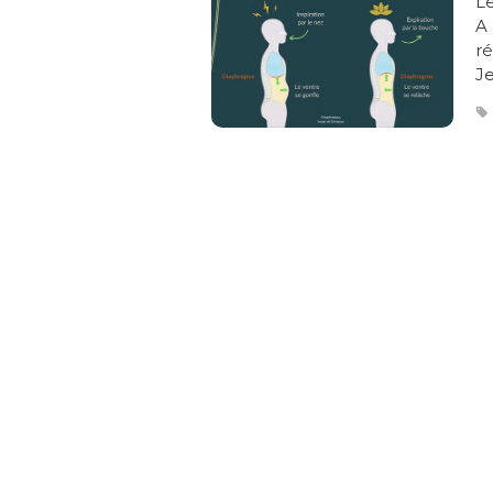
Le
A 
ré
Je