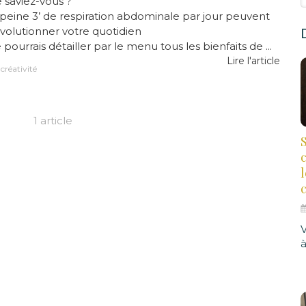
 saviez-vous ?
peine 3’ de respiration abdominale par jour peuvent
volutionner votre quotidien
 pourrais détailler par le menu tous les bienfaits de ...
Lire l'article
créativité
1 article
S
à