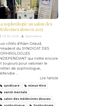
La sophrologie au salon des
Médecines douces 2025
03 Fév 2025
Sophroslous
ux côtés d’Alain Giraud,
Président du SYNDICAT DES
SOPHROLOGUES
INDEPENDANT qui milite encore
t toujours pour valoriser le
métier de sophrologue,
éfendre ...
Lire l'article
syndicare
mieux-être
santé mentale
salon des médecines douces
sophrologue
Sophrologie