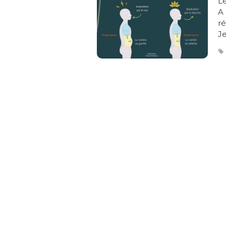
Le
A 
ré
Je