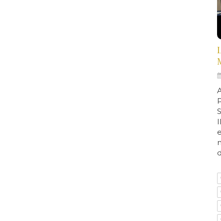
A
e
d