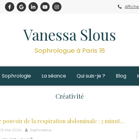
Affiche
Vanessa Slous
Sophrologue à Paris 16
Sophrologie
La séance
Qui suis-je ?
Blog
Créativité
Le pouvoir de la respiration abdominale : 3 minutes par jour pour commencer à transformer votre quotidien
12 Mai 2024
Sophroslous