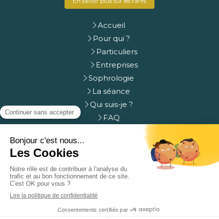
En savoir plus sur les tarifs
Accueil
Pour qui ?
Particuliers
Entreprises
Sophrologie
La séance
Qui suis-je ?
FAQ
Prendre rdv
Contact
Plan du site
Mentions légales
Création et référencement du site par Simplébo
Prendre rendez-vous