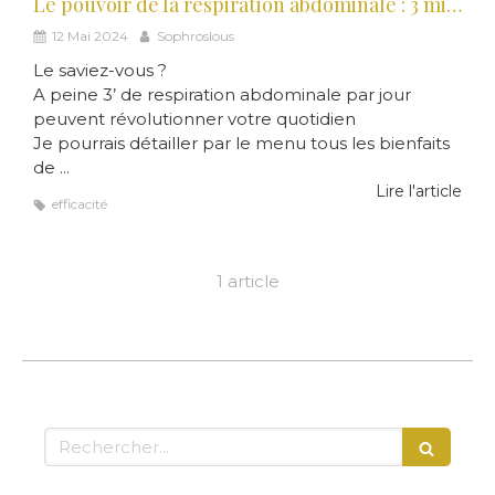
Le pouvoir de la respiration abdominale : 3 minutes par jour pour commencer à transformer votre quotidien
12 Mai 2024
Sophroslous
Le saviez-vous ?
A peine 3’ de respiration abdominale par jour
peuvent révolutionner votre quotidien
Je pourrais détailler par le menu tous les bienfaits
de ...
Lire l'article
efficacité
1 article
Rechercher